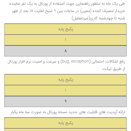
طی یک ماه
به منظور راهنمایی جهت استفاده از پورتال به
یک نفر
نماینده
خریدار/مصرف کننده
(معین)
در ساعات بین 9 صبح لغایت 18 بعد از ظهر
شنبه تا چهارشنبه کاری(غیرتعطیل)
پکیج پایه
1
8
رفع اشکالات احتمالی (bug, exception) و سرعت و امنیت نرم افزار پورتال
از طریق تیکت
پکیج پایه
1
9
ارائه آپدیت های قابلیت های جدید نسخه پورتال به صورت سه ماه یکبار
پکیج پایه