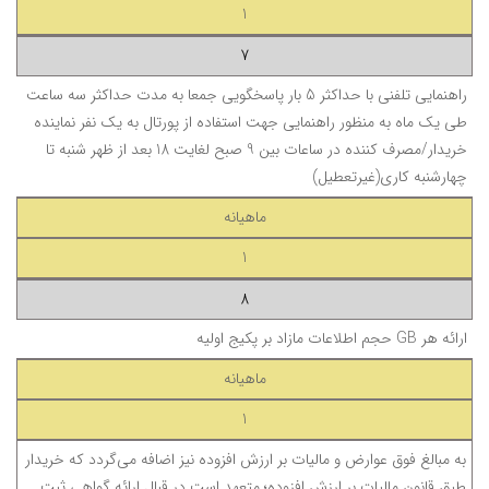
1
7
راهنمایی تلفنی
با حداکثر 5 بار پاسخگویی جمعا به مدت حداکثر سه ساعت
طی یک ماه
به منظور راهنمایی جهت استفاده از پورتال به یک نفر نماینده
خریدار/مصرف کننده در ساعات بین 9 صبح لغایت 18 بعد از ظهر شنبه تا
چهارشنبه کاری(غیرتعطیل)
ماهیانه
1
8
ارائه هر GB حجم اطلاعات مازاد بر پکیج اولیه
ماهیانه
1
به مبالغ فوق عوارض و مالیات بر ارزش افزوده نیز اضافه می‌گردد که خریدار
طبق قانون مالیات بر ارزش افزوده؛ متعهد است در قبال ارائه گواهی ثبت