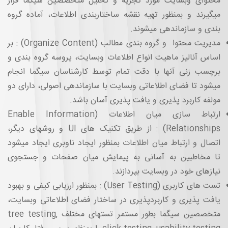
محتوای وبسایت مورد تجزیه و تحلیل متخصصین سیگما قرار
میگیرند و بمنظور تهیه نقشه ساختاربندی اطلاعات، آماده گروه
بندی و سازماندهی میشوند.
مدیریت محتوا و گروه بندی مطالب (Organize Content) : بر
اساس آنالیز ماهیت انواع اطلاعات وبسایت، پروسه گروه بندی و
برچسب زنی آنها با دقت تمام توسط کارشناسان سیگما انجام
میشود تا فضای اطلاعاتی وبسایت با سازماندهی اصولی، دارای دو
مولفه کاربرد پذیری و یافت پذیری آسان باشد.
ارتباط سازی میان اطلاعات (Enable Information
Relationships) : از طریق تکنیک های UI و روشهای دیگر،
اتصال و ارتباط میان اطلاعات بمنظور ایجاد ناوبری ایجاد میشود
تا مخاطبین به آسانی به پیمایش میان صفحات و جستجوی
نیازهای خود در وبسایت بپردازند.
تست های کاربری (User Testing) : بمنظور ارزیابی کیفی و بهبود
یافت پذیری و کاربردپذیری در ساختار فضای اطلاعاتی وبسایت،
متخصصین سیگما بطور مستمر تستهای مختلف tree testing,