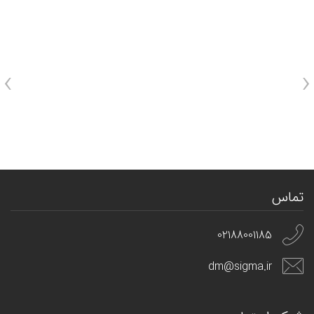
›
‹
تماس
02188001185
dm@sigma.ir