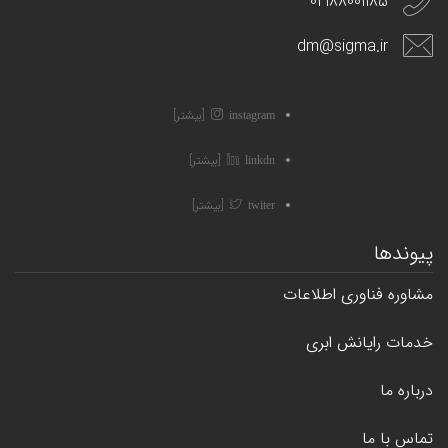
02188001185
dm@sigma.ir
[بيشتر]
instagram
[بيشتر]
linkdn
[بيشتر]
twiter
پیوندها
مشاوره فناوری اطلاعات
خدمات رایانش ابری
درباره ما
تماس با ما