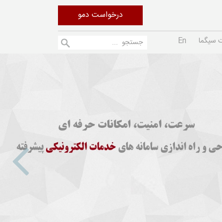
درخواست دمو
 سیگما
En
vious