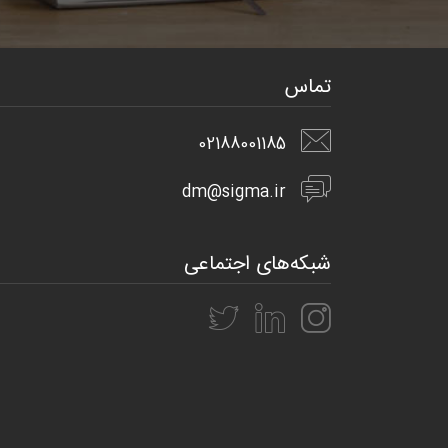
تماس
02188001185
dm@sigma.ir
شبکه‌های اجتماعی