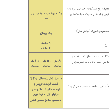
 سرور (وب و دیتابیس با هم) و رفع مشکلات احتمالی سرعت و
(وب و دیتابیس با
یک سرور
پورتال ها و رعایت سیاست‌های
هم)
نصب و کانورت آنها در سال)
یک پورتال
8 جلسه
ین)
4 ساعته
ه از برنامه ساز، تولید نماهای
60 نفر
120 نفر
200 نفر
 گزارش ساز، ایجاد وب سرویسهای
ساعت
ساعت
ساعت
در سال اول پشتیبانی 35 %
قیمت قرارداد فروش و
ه ای کشور) بدون احتساب تخفیف در قرارداد
توسعه های احتمالی و در
سالهای آتی + نرخ تورم
تجمیعی مراجع رسمی کشور