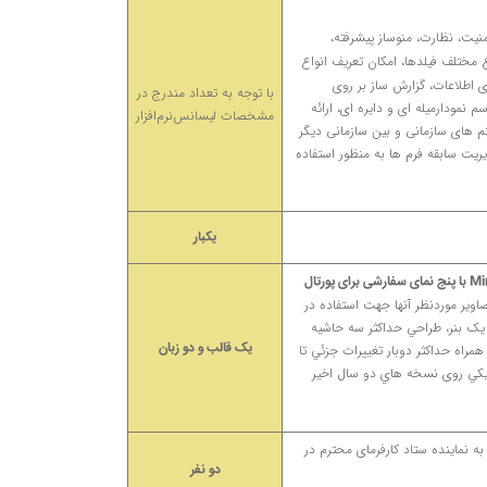
یت، نظارت، منوساز پیشرفته،
مختلف فیلدها، امکان تعریف انواع
ی اطلاعات، گزارش ساز بر روی
با توجه به تعداد مندرج در
نمودارمیله ای و دایره ای، ارائه
مشخصات لیسانس‌نرم‌افزار
 در خصوص ارتباط با سایر سیستم های سازمانی و بین سازمانی دیگر
ریت سابقه فرم ها به منظور استفاده
یکبار
با پنج نمای سفارشی برای پورتال
اوير موردنظر آنها جهت استفاده در
يک بنر، طراحي حداکثر سه حاشيه
یک قالب و دو زبان
ه حداکثر دوبار تغييرات جزئي تا
فيکي روی نسخه هاي دو سال اخير
ه نماینده ستاد کارفرمای محترم در
دو نفر