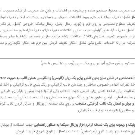
 مدیریت محتوا، جستجو ساده و پیشرفته در اطلاعات و فایل ها، مدیریت گرافیک، مدیریت امن
شامل: تعریف انواع فرم های ورود اطلاعات، نمایش و جستجوی اطلاعات، امکان تعریف انواع 
از
 تعریف سطوح دسترسی بر روی فرم و رکورد، ارسال ایمیل، ارسال پیامک، خروجی اکسل، رمز نگار
امل: تعریف فیلدهای گزارش، مرتب سازی اطلاعات، تعریف فیلتر، تعریف فیلدهای محاسباتی، رسم 
گزارشات چند سطحی امکانات پیشرفته گزارش ساز در خصوص تعریف فیلدهای pivot، امکانات ارتباط برنامه ساز
شرفته در ارائه خدمات الکترونیکی شامل: امکان تعریف گردش بین فرم ها، امکان نگهداری و مدی
.
 محترم و امن سازی آنها بر روی یک سرور (وب و دیتابیس با هم)
 اخذ نظرات آنها در خصوص ساختار و چيدمان قالب گرافيکي و رنگ‌بندي قالب گرافيکي و اخذ تص
 متفاوت برای صفحه اصلی زبان فارسی جهت انتخاب یکی از آنها جهت برش و بارگزاری، طراحي 
 صفحه اصلي، طراحي ستون بندي و رنگ براي صفحه اصلي و یک صفحه داخلي آن صفحه به همرا
بر روي يک صفحه از پورتال و سازگار کردن قالب گرا
و
برش و اعمال
یک قالب گرافیکی
منتخب
جهت استفاده از پورتال ب
نیک و ریموت برای یک نسخه از نرم افزار پورتال سیگما به منظور راهنمایی