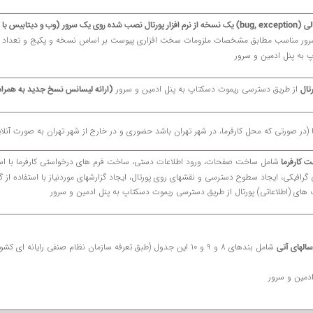
ارائه خدمات پشتیبانی نرم افزار رفع اشکالات احتمالی (bug, exception) یک نسخه از نرم افزار پورتال نصب شده روی یک
ور مناسب مطابق مشخصات ملزومات سخت افزاری پیوست بر اساس نسخه و پکیج و تعداد زیر
 به پنل ادمین و سرور
از طریق دسترسی ریموت دسکتاپ به پنل ادمین و سرور
(ارائه لیسانس نسخ جدید به همراه 
ا (در صورتی که محل کارفرما، در شهر تهران باشد حضوری و در خارج از شهر تهران به صورت آنلا
شامل ساخت صفحات، ورود اطلاعات دستی، ساخت فرم های درخواستی کارفرما با استفاد
ت کارفرما
 گرافیکی، ایجاد سطوح دسترسی و نقشهای روی پورتال، ایجاد گزارشهای موردنیاز با استفاده از
 های (اطلاعاتی) پورتال از طریق دسترسی ریموت دسکتاپ به پنل ادمین و سرور
شامل بندهای 8 و 9 و 10 این جدول (طبق تعرفه سازمان نظام صنفی رایان
 سالهای آتی
دمین و سرور