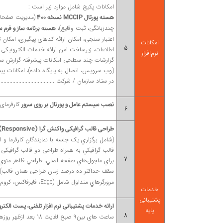
امکانات پکیج شامل موارد زیر است :
(مدیریت صفحات،
هسته پورتال MCCIP نسخه 400
چندزبانگی، ثبت وقایع)،
هسته برنامه ساز و فرم س
اعتبار سنجی، امکان ارائه کدهای پیگیری، امکان
امکانات
5
اطلاعات، زیرساخت امن ارائه خدمات الکترونیکی ش
نرم‌افزار
(وب سرویس، اتصال به پایگاه داده)، امکانات پی
در ستاد سازمان / شرکت .....................................
کارفرمای
نصب سیستم عامل و پورتال بر روی سرور
6
طراحی قالب گرافیکی واکنش گرا (Responsive) اختصاصی در شش سایز بدون فلش برای یک زبان (فارسی) و انگلیسی همان قالب به صورت Mirror
(شامل برگزاري يک جلسه با نمايندگان کارفرما و
قالب گرافيکي به همراه طراحی دو قالب گرافیکی
7
براي ماجول‌هاي صفحه اصلي، طراحي ظاهر منوي
سقف حداکثر ده درصد زمان طراحی همان قالب)
مرورگرهاي متداول شامل (Edge، فايرفاکس، کروم و سافاري) باتوجه به نوع قالب گرافيکي
خدمات
پشتیبانی
ارائه خدمات پشتیبانی نرم افزار تلفنی، پست الکترو
پایه
8
ساعت های بین9 صبح لغایت 18 بعد ازظهر روزهای شنبه تا چهارشنبه کاری (غیرتعطیل) به مدت یکسال از تاریخ شروع قرارداد فروش