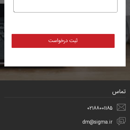
تماس
02188001185
dm@sigma.ir