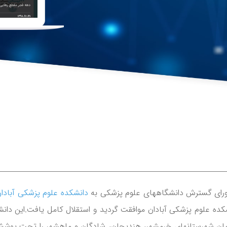
دانشکده علوم پزشکی آبادا
سفند ماه 1391 با تاسیس دانشکده علوم پزشکی آبادان موافقت گردید و استقلال کامل یافت.این دا
مان شهرستانهای خرمشهر، هندیجان، شادگان و ماهشهر را تحت پوشش