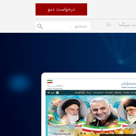
درخواست دمو
ت سیگما
En