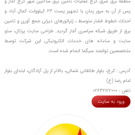
منطقه برق شرق کرج عملیات تامین برق ساکنین شهر کرج آغاز و
پس از آن به مرور زمان با تجهیز پست 63 کیلوولت کمال آباد و
احداث خطوط فشار متوسط ، ژنراتورهای دیزلی جمع آوری و تامین
برق از طریق شبکه سراسری آغاز گردید.
طراحی سایت
پرتال،
سئو
سایت
و
سامانه های خدمات الکترونیکی
این شرکت توسط
متخصصین توانمند سیگما انجام شده است.
آدرس : کرج، بلوار طالقانی شمالی، بالاتر از پل آزادگان، ابتدای بلوار
امام رضا (ع)
تلفن : 02632122000
ورود به سایت