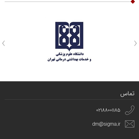
›
‹
تماس
02188001185
dm@sigma.ir