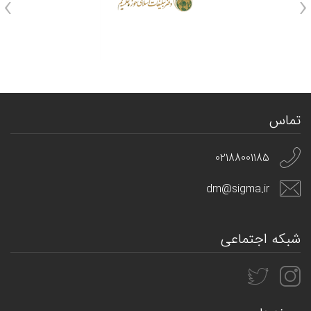
›
‹
تماس
02188001185
dm@sigma.ir
شبکه اجتماعی