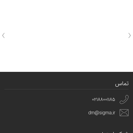
›
‹
تماس
02188001185
dm@sigma.ir