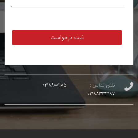
تلفن تماس :
02188001185
02188333187