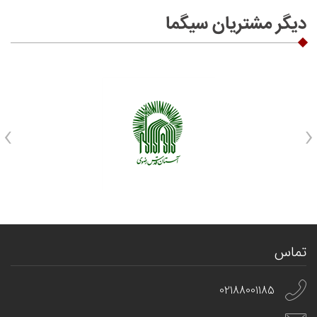
دیگر مشتریان سیگما
›
‹
تماس
02188001185