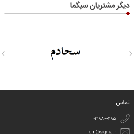
دیگر مشتریان سیگما
›
‹
تماس
02188001185
dm@sigma.ir